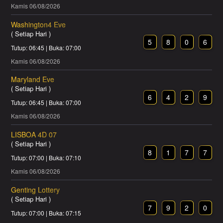
Kamis 06/08/2026
Washington4 Eve
( Setiap Hari )
5
8
0
6
Tutup: 06:45 | Buka: 07:00
Kamis 06/08/2026
Maryland Eve
( Setiap Hari )
6
4
2
9
Tutup: 06:45 | Buka: 07:00
Kamis 06/08/2026
LISBOA 4D 07
( Setiap Hari )
8
1
7
7
Tutup: 07:00 | Buka: 07:10
Kamis 06/08/2026
Genting Lottery
( Setiap Hari )
7
9
2
0
Tutup: 07:00 | Buka: 07:15