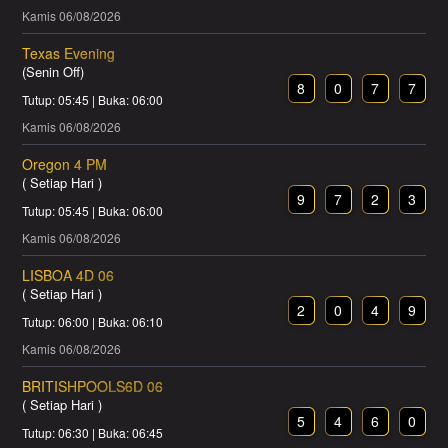
Kamis 06/08/2026
Texas Evening
(Senin Off)
8
0
7
7
Tutup: 05:45 | Buka: 06:00
Kamis 06/08/2026
Oregon 4 PM
( Setiap Hari )
9
7
2
3
Tutup: 05:45 | Buka: 06:00
Kamis 06/08/2026
LISBOA 4D 06
( Setiap Hari )
2
0
4
9
Tutup: 06:00 | Buka: 06:10
Kamis 06/08/2026
BRITISHPOOLS6D 06
( Setiap Hari )
5
4
6
0
Tutup: 06:30 | Buka: 06:45