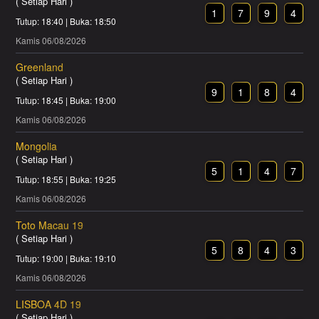
( Setiap Hari )
1
7
9
4
Tutup: 18:40 | Buka: 18:50
Kamis 06/08/2026
Greenland
( Setiap Hari )
9
1
8
4
Tutup: 18:45 | Buka: 19:00
Kamis 06/08/2026
Mongolia
( Setiap Hari )
5
1
4
7
Tutup: 18:55 | Buka: 19:25
Kamis 06/08/2026
Toto Macau 19
( Setiap Hari )
5
8
4
3
Tutup: 19:00 | Buka: 19:10
Kamis 06/08/2026
LISBOA 4D 19
( Setiap Hari )