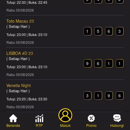
Tutup: 22:30 | Buka: 22:45
Rabu 05/08/2026
Toto Macau 23
( Setiap Hari )
1
5
6
3
Tutup: 23:00 | Buka: 23:10
Rabu 05/08/2026
LISBOA 4D 23
( Setiap Hari )
9
6
1
1
Tutup: 23:00 | Buka: 23:10
Rabu 05/08/2026
Venetia Night
( Setiap Hari )
3
1
9
6
Tutup: 23:20 | Buka: 23:30
Rabu 05/08/2026
BRITISHPOOLS6D 23
( Setiap Hari )
Beranda
RTP
Masuk
Promo
Hubungi
1
9
4
0