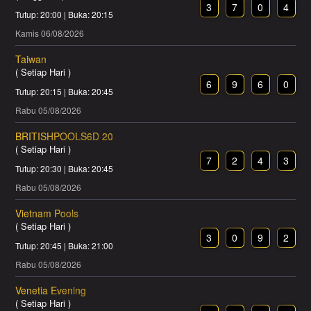
3
7
0
4
Tutup: 20:00 | Buka: 20:15
Kamis 06/08/2026
Taiwan
( Setiap Hari )
6
9
6
0
Tutup: 20:15 | Buka: 20:45
Rabu 05/08/2026
BRITISHPOOLS6D 20
( Setiap Hari )
7
2
4
3
Tutup: 20:30 | Buka: 20:45
Rabu 05/08/2026
Vietnam Pools
( Setiap Hari )
3
0
9
2
Tutup: 20:45 | Buka: 21:00
Rabu 05/08/2026
Venetia Evening
( Setiap Hari )