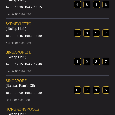
4
8
1
6
Tutup: 13:30 | Buka: 13:55
Kamis 06/08/2026
SYDNEYLOTTO
( Setiap Hari )
7
0
9
7
Tutup: 13:45 | Buka: 13:50
Kamis 06/08/2026
SINGAPORE6D
( Setiap Hari )
1
2
3
7
Tutup: 17:15 | Buka: 17:40
Kamis 06/08/2026
SINGAPORE
(Selasa, Kamis Off)
0
7
1
5
Tutup: 20:00 | Buka: 20:30
Rabu 05/08/2026
HONGKONGPOOLS
( Setiap Hari )