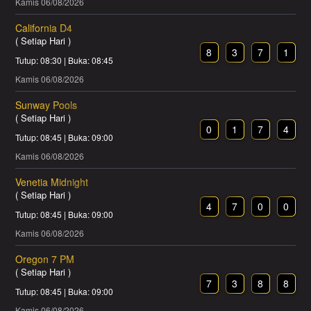
Kamis 06/08/2026
California D4
( Setiap Hari )
8
3
7
1
Tutup: 08:30 | Buka: 08:45
Kamis 06/08/2026
Sunway Pools
( Setiap Hari )
0
1
7
4
Tutup: 08:45 | Buka: 09:00
Kamis 06/08/2026
Venetia Midnight
( Setiap Hari )
4
7
0
0
Tutup: 08:45 | Buka: 09:00
Kamis 06/08/2026
Oregon 7 PM
( Setiap Hari )
7
3
8
8
Tutup: 08:45 | Buka: 09:00
Kamis 06/08/2026