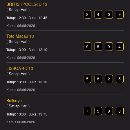
BRITISHPOOLS6D 12
( Setiap Hari )
8
4
0
9
Tutup: 12:30 | Buka: 12:45
Kamis 06/08/2026
Toto Macau 13
( Setiap Hari )
9
8
9
4
Tutup: 13:00 | Buka: 13:10
Kamis 06/08/2026
LISBOA 4D 13
( Setiap Hari )
5
8
2
5
Tutup: 13:00 | Buka: 13:10
Kamis 06/08/2026
Bullseye
( Setiap Hari )
7
5
9
8
Tutup: 13:00 | Buka: 13:15
Kamis 06/08/2026