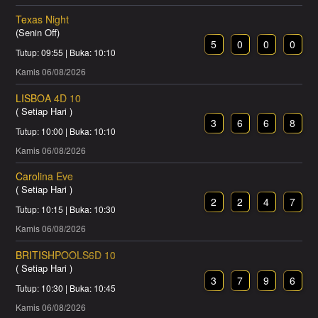
Texas Night
(Senin Off)
5
0
0
0
Tutup: 09:55 | Buka: 10:10
Kamis 06/08/2026
LISBOA 4D 10
( Setiap Hari )
3
6
6
8
Tutup: 10:00 | Buka: 10:10
Kamis 06/08/2026
Carolina Eve
( Setiap Hari )
2
2
4
7
Tutup: 10:15 | Buka: 10:30
Kamis 06/08/2026
BRITISHPOOLS6D 10
( Setiap Hari )
3
7
9
6
Tutup: 10:30 | Buka: 10:45
Kamis 06/08/2026