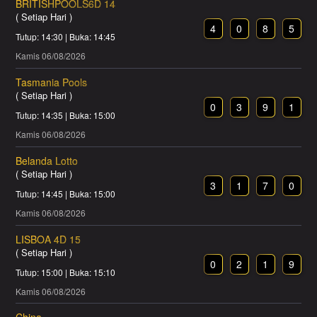
BRITISHPOOLS6D 14
( Setiap Hari )
4
0
8
5
Tutup: 14:30 | Buka: 14:45
Kamis 06/08/2026
Tasmania Pools
( Setiap Hari )
0
3
9
1
Tutup: 14:35 | Buka: 15:00
Kamis 06/08/2026
Belanda Lotto
( Setiap Hari )
3
1
7
0
Tutup: 14:45 | Buka: 15:00
Kamis 06/08/2026
LISBOA 4D 15
( Setiap Hari )
0
2
1
9
Tutup: 15:00 | Buka: 15:10
Kamis 06/08/2026