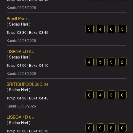
Kamis 06/08/2026
Brasil Pools
( Setiap Hari )
9
4
6
3
Tutup: 03:30 | Buka: 03:45
Kamis 06/08/2026
LISBOA 4D 04
( Setiap Hari )
4
5
9
2
Tutup: 04:00 | Buka: 04:10
Kamis 06/08/2026
BRITISHPOOLS6D 04
( Setiap Hari )
0
4
3
6
Tutup: 04:30 | Buka: 04:45
Kamis 06/08/2026
LISBOA 4D 05
( Setiap Hari )
0
9
8
0
Tutup: 05:00 | Buka: 05:10