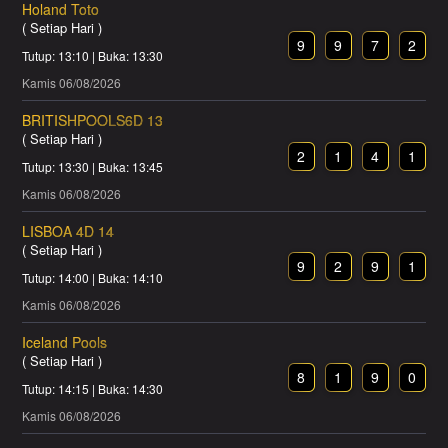
Holand Toto
( Setiap Hari )
9
9
7
2
Tutup: 13:10 | Buka: 13:30
Kamis 06/08/2026
BRITISHPOOLS6D 13
( Setiap Hari )
2
1
4
1
Tutup: 13:30 | Buka: 13:45
Kamis 06/08/2026
LISBOA 4D 14
( Setiap Hari )
9
2
9
1
Tutup: 14:00 | Buka: 14:10
Kamis 06/08/2026
Iceland Pools
( Setiap Hari )
8
1
9
0
Tutup: 14:15 | Buka: 14:30
Kamis 06/08/2026