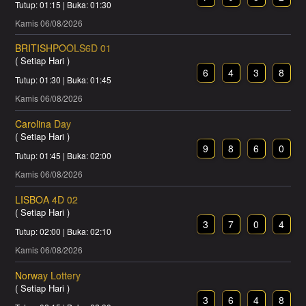
Tutup: 01:15 | Buka: 01:30
Kamis 06/08/2026
BRITISHPOOLS6D 01
( Setiap Hari )
6
4
3
8
Tutup: 01:30 | Buka: 01:45
Kamis 06/08/2026
Carolina Day
( Setiap Hari )
9
8
6
0
Tutup: 01:45 | Buka: 02:00
Kamis 06/08/2026
LISBOA 4D 02
( Setiap Hari )
3
7
0
4
Tutup: 02:00 | Buka: 02:10
Kamis 06/08/2026
Norway Lottery
( Setiap Hari )
3
6
4
8