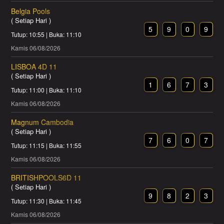
Belgia Pools
( Setiap Hari )
5
9
0
9
Tutup: 10:55 | Buka: 11:10
Kamis 06/08/2026
LISBOA 4D 11
( Setiap Hari )
1
6
7
3
Tutup: 11:00 | Buka: 11:10
Kamis 06/08/2026
Magnum Cambodia
( Setiap Hari )
7
6
0
7
Tutup: 11:15 | Buka: 11:55
Kamis 06/08/2026
BRITISHPOOLS6D 11
( Setiap Hari )
9
8
2
3
Tutup: 11:30 | Buka: 11:45
Kamis 06/08/2026