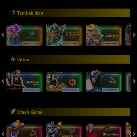
Tembak Ikan
Virtual
Crash Game