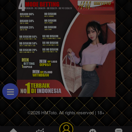
©2026 HMToto. All rights reserved | 18+