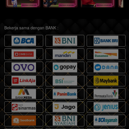
Bekerja sama dengan BANK :