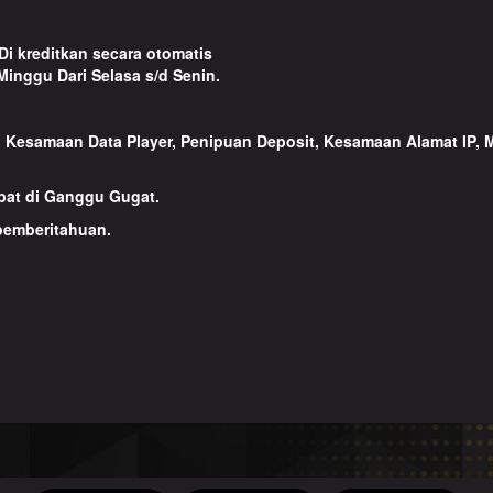
 Di kreditkan secara otomatis
Minggu Dari Selasa s/d Senin.
: Kesamaan Data Player, Penipuan Deposit, Kesamaan Alamat IP, 
apat di Ganggu Gugat.
 pemberitahuan.