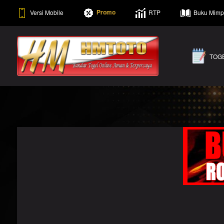
Promo
Versi Mobile
RTP
Buku Mimp
TOG