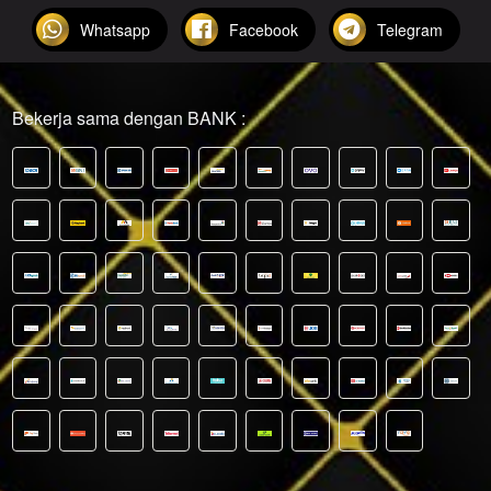
Whatsapp
Facebook
Telegram
Bekerja sama dengan BANK :