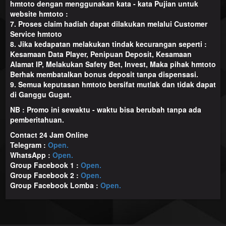
hmtoto dengan menggunakan kata - kata Pujian untuk
website hmtoto :
7. Proses claim hadiah dapat dilakukan melalui Customer
Service hmtoto
8. Jika kedapatan melakukan tindak kecurangan seperti :
Kesamaan Data Player, Penipuan Deposit, Kesamaan
Alamat IP, Melakukan Safety Bet, Invest, Maka pihak hmtoto
Berhak membatalkan bonus deposit tanpa dispensasi.
9. Semua keputasan hmtoto bersifat mutlak dan tidak dapat
di Ganggu Gugat.
NB : Promo ini sewaktu - waktu bisa berubah tanpa ada
pemberitahuan.
Contact 24 Jam Online
Telegram :
Open.
WhatsApp :
Open.
Group Facebook 1 :
Open.
Group Facebook 2 :
Open.
Group Facebook Lomba :
Open.