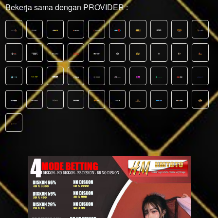
Bekerja sama dengan PROVIDER :