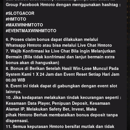
Group Facebook Hmtoto dengan menggunakan hashtag :
#SLOTGACOR
#HMTOTO
#MAXWINHMTOTO
#EVENTMAXWINHMTOTO
6. Proses claim bonus dapat dilakukan melalui
Whatsapp Hmtoto atau bisa melalui Live Chat Hmtoto
7. Wajib Konfirmasi ke Live Chat Bila ingin Melanjutkan
Bermain (Bila tidak konfrimasi dan lanjut bermain extra
bonus akan di hanguskan)
8. Bonus di Berikan Setelah Hasil Win-Lose Muncul Pada
System Kami 1 X 24 Jam dan Event Reset Setiap Hari Jam
00.00 WIB
9. Event ini tidak dapat di gabungkan dengan event slot
lainnya.
10. Jika kedapatan melakukan tindak kecurangan seperti :
Kesamaan Data Player, Penipuan Deposit, Kesamaan
Alamat IP, Melakukan Safety Bet, Invest, Maka
pihak Hmtoto Berhak membatalkan bonus deposit tanpa
dispensasi.
11. Semua keputasan Hmtoto bersifat mutlak dan tidak