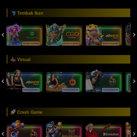
Tembak Ikan
Virtual
Crash Game