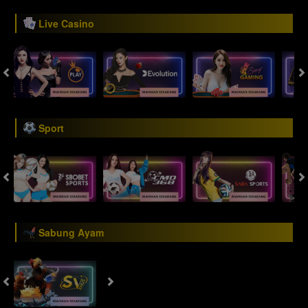
Live Casino
Sport
Sabung Ayam