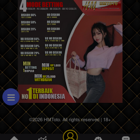
©2026 HMToto. All rights reserved | 18+