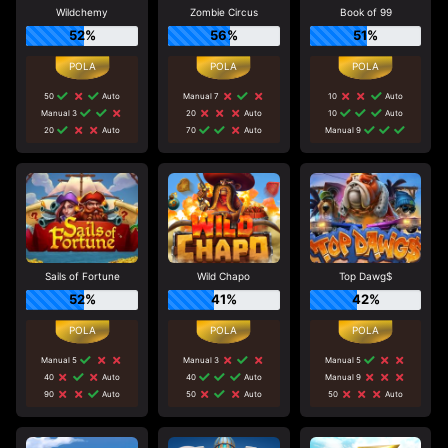
Wildchemy
Zombie Circus
Book of 99
52%
56%
51%
50
Auto
Manual 7
10
Auto
Manual 3
20
Auto
10
Auto
20
Auto
70
Auto
Manual 9
Sails of Fortune
Wild Chapo
Top Dawg$
52%
41%
42%
Manual 5
Manual 3
Manual 5
40
Auto
40
Auto
Manual 9
90
Auto
50
Auto
50
Auto