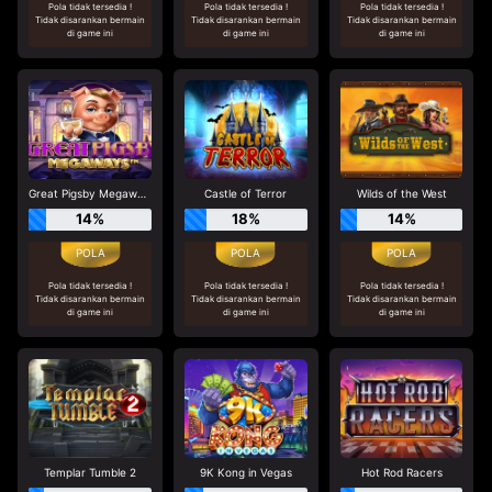
Pola tidak tersedia !
Pola tidak tersedia !
Pola tidak tersedia !
Tidak disarankan bermain
Tidak disarankan bermain
Tidak disarankan bermain
di game ini
di game ini
di game ini
Great Pigsby Megaways
Castle of Terror
Wilds of the West
14%
18%
14%
Pola tidak tersedia !
Pola tidak tersedia !
Pola tidak tersedia !
Tidak disarankan bermain
Tidak disarankan bermain
Tidak disarankan bermain
di game ini
di game ini
di game ini
Templar Tumble 2
9K Kong in Vegas
Hot Rod Racers