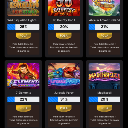
Wild Esqueleto Lightning Chase
98 Bounty Hot 1
Alice in Adventureland
25%
20%
21%
Pola tidak tersedia !
Pola tidak tersedia !
Pola tidak tersedia !
Tidak disarankan bermain
Tidak disarankan bermain
Tidak disarankan bermain
di game ini
di game ini
di game ini
7 Elements
Jurassic Party
Magikspell
22%
31%
29%
Pola tidak tersedia !
Pola tidak tersedia !
Pola tidak tersedia !
Tidak disarankan bermain
Tidak disarankan bermain
Tidak disarankan bermain
di game ini
di game ini
di game ini