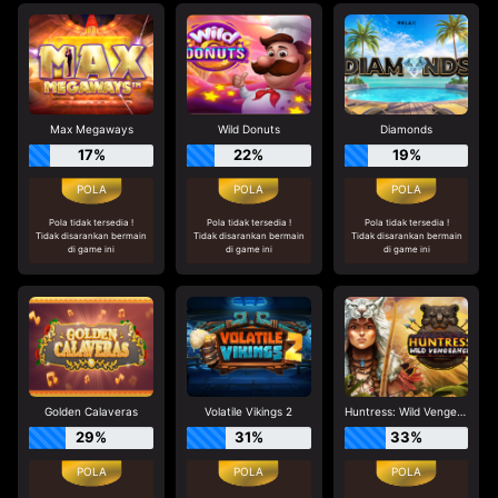
Max Megaways
Wild Donuts
Diamonds
17%
22%
19%
Pola tidak tersedia !
Pola tidak tersedia !
Pola tidak tersedia !
Tidak disarankan bermain
Tidak disarankan bermain
Tidak disarankan bermain
di game ini
di game ini
di game ini
Golden Calaveras
Volatile Vikings 2
Huntress: Wild Vengeance
29%
31%
33%