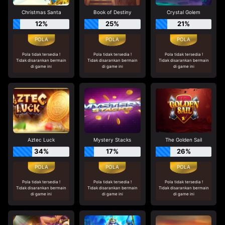
Christmas Santa
Book of Destiny
Crystal Golem
12%
25%
21%
Pola tidak tersedia !
Pola tidak tersedia !
Pola tidak tersedia !
Tidak disarankan bermain
Tidak disarankan bermain
Tidak disarankan bermain
di game ini
di game ini
di game ini
Aztec Luck
Mystery Stacks
The Golden Sail
34%
17%
26%
Pola tidak tersedia !
Pola tidak tersedia !
Pola tidak tersedia !
Tidak disarankan bermain
Tidak disarankan bermain
Tidak disarankan bermain
di game ini
di game ini
di game ini