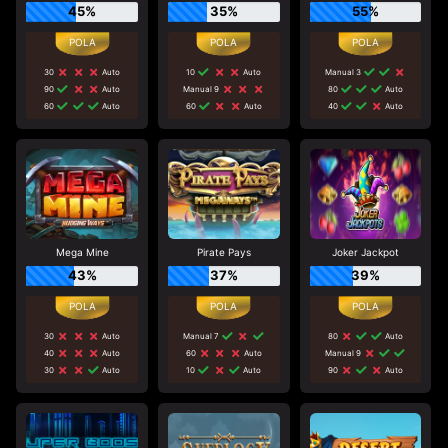
45%
35%
55%
30
Auto
10
Auto
Manual 3
90
Auto
Manual 9
80
Auto
60
Auto
60
Auto
40
Auto
Mega Mine
Pirate Pays
Joker Jackpot
43%
37%
39%
30
Auto
Manual 7
80
Auto
40
Auto
60
Auto
Manual 9
30
Auto
10
Auto
90
Auto