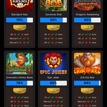
Blackjack Neo
Caveman Bob
Dragons' Awakening
79%
85%
65%
40
Auto
90
Auto
40
Auto
Manual 5
20
Auto
60
Auto
Manual 3
80
Auto
70
Auto
Emerald's Infinity Reels
Epic Joker
Erik the Red
79%
60%
94%
30
Auto
70
Auto
50
Auto
40
Auto
Manual 7
Manual 3
10
Auto
Manual 9
90
Auto