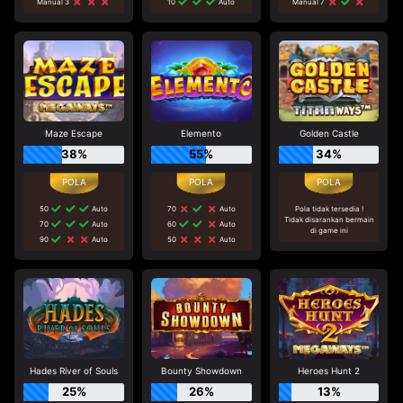
Manual 3
10
Auto
Manual 7
Maze Escape
Elemento
Golden Castle
38%
55%
34%
50
Auto
70
Auto
Pola tidak tersedia !
Tidak disarankan bermain
70
Auto
60
Auto
di game ini
90
Auto
50
Auto
Hades River of Souls
Bounty Showdown
Heroes Hunt 2
25%
26%
13%