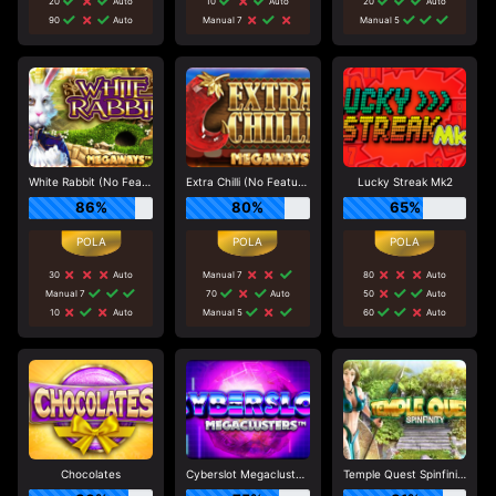
20
Auto
10
Auto
20
Auto
90
Auto
Manual 7
Manual 5
White Rabbit (No Feature Drop)
Extra Chilli (No Feature Drop)
Lucky Streak Mk2
86%
80%
65%
30
Auto
Manual 7
80
Auto
Manual 7
70
Auto
50
Auto
10
Auto
Manual 5
60
Auto
Chocolates
Cyberslot Megaclusters
Temple Quest Spinfinity