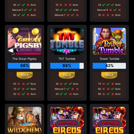
40
Auto
10
Auto
20
Auto
Manual 3
50
Auto
Manual 9
60
Auto
Manual 7
10
Auto
The Great Pigsby
TNT Tumble
Tower Tumble
66%
88%
42%
50
Auto
30
Auto
70
Auto
10
Auto
Manual 7
60
Auto
30
Auto
20
Auto
90
Auto