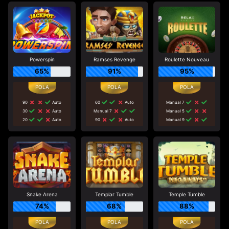
Powerspin
Ramses Revenge
Roulette Nouveau
65%
91%
95%
90
Auto
60
Auto
Manual 7
30
Auto
Manual 7
Manual 5
20
Auto
90
Auto
Manual 9
Snake Arena
Templar Tumble
Temple Tumble
74%
68%
88%