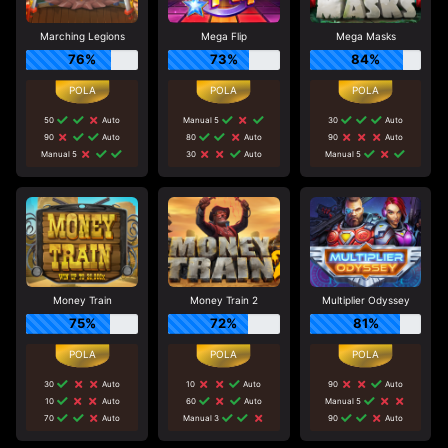
Marching Legions
Mega Flip
Mega Masks
76%
73%
84%
50
Auto
Manual 5
30
Auto
90
Auto
80
Auto
90
Auto
Manual 5
30
Auto
Manual 5
Money Train
Money Train 2
Multiplier Odyssey
75%
72%
81%
30
Auto
10
Auto
90
Auto
10
Auto
60
Auto
Manual 5
70
Auto
Manual 3
90
Auto