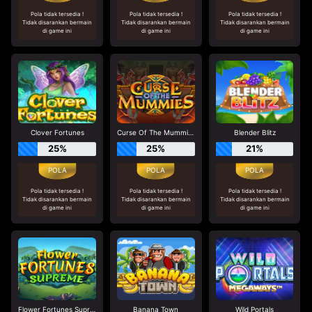
Pola tidak tersedia !
Pola tidak tersedia !
Pola tidak tersedia !
Tidak disarankan bermain
Tidak disarankan bermain
Tidak disarankan bermain
di game ini
di game ini
di game ini
Clover Fortunes
Curse Of The Mummies
Blender Blitz
25%
25%
21%
Pola tidak tersedia !
Pola tidak tersedia !
Pola tidak tersedia !
Tidak disarankan bermain
Tidak disarankan bermain
Tidak disarankan bermain
di game ini
di game ini
di game ini
Flower Fortunes Supreme
Banana Town
Wild Portals