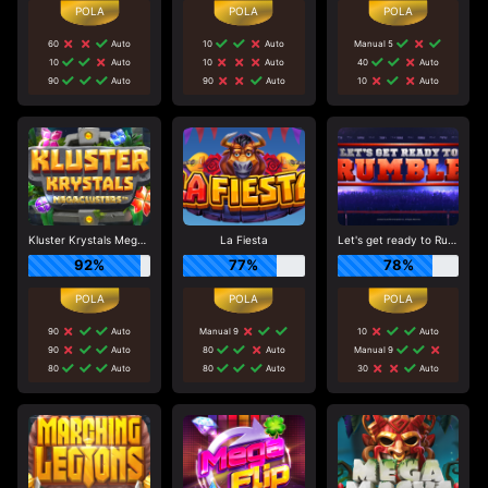
60
Auto
10
Auto
Manual 5
10
Auto
10
Auto
40
Auto
90
Auto
90
Auto
10
Auto
Kluster Krystals Megaclusters
La Fiesta
Let's get ready to Rumble
92%
77%
78%
90
Auto
Manual 9
10
Auto
90
Auto
80
Auto
Manual 9
80
Auto
80
Auto
30
Auto