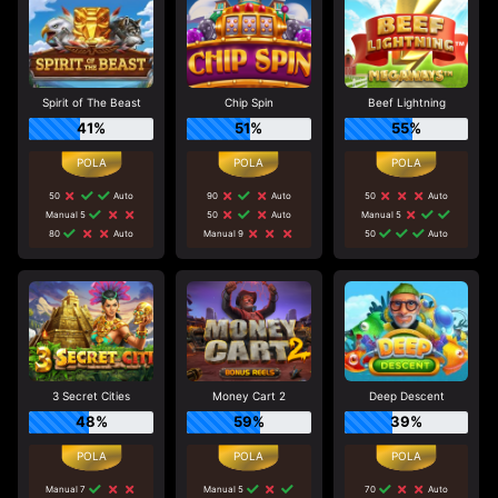
Spirit of The Beast
Chip Spin
Beef Lightning
41%
51%
55%
50
Auto
90
Auto
50
Auto
Manual 5
50
Auto
Manual 5
80
Auto
Manual 9
50
Auto
3 Secret Cities
Money Cart 2
Deep Descent
48%
59%
39%
Manual 7
Manual 5
70
Auto