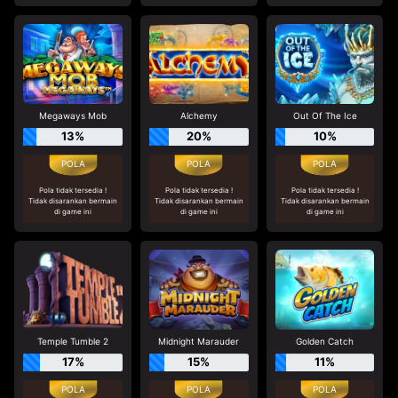
Megaways Mob
Alchemy
Out Of The Ice
13%
20%
10%
Pola tidak tersedia !
Pola tidak tersedia !
Pola tidak tersedia !
Tidak disarankan bermain
Tidak disarankan bermain
Tidak disarankan bermain
di game ini
di game ini
di game ini
Temple Tumble 2
Midnight Marauder
Golden Catch
17%
15%
11%