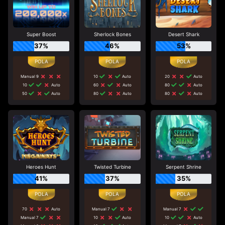
Super Boost
Sherlock Bones
Desert Shark
37%
46%
53%
Manual 9
10
Auto
20
Auto
10
Auto
60
Auto
80
Auto
50
Auto
80
Auto
80
Auto
Heroes Hunt
Twisted Turbine
Serpent Shrine
41%
37%
35%
70
Auto
Manual 7
Manual 7
Manual 7
10
Auto
10
Auto