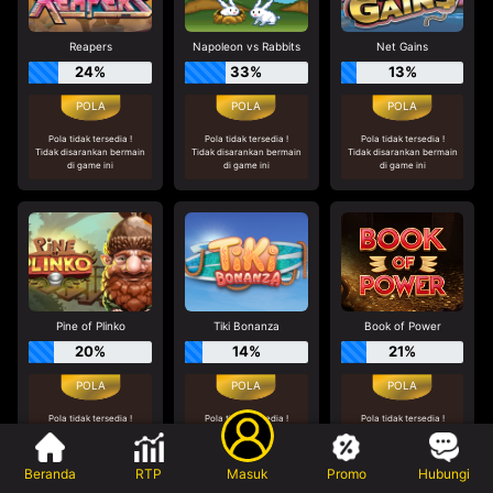
Reapers
Napoleon vs Rabbits
Net Gains
24%
33%
13%
Pola tidak tersedia !
Pola tidak tersedia !
Pola tidak tersedia !
Tidak disarankan bermain
Tidak disarankan bermain
Tidak disarankan bermain
di game ini
di game ini
di game ini
Pine of Plinko
Tiki Bonanza
Book of Power
20%
14%
21%
Pola tidak tersedia !
Pola tidak tersedia !
Pola tidak tersedia !
Tidak disarankan bermain
Tidak disarankan bermain
Tidak disarankan bermain
di game ini
di game ini
di game ini
Beranda
RTP
Masuk
Promo
Hubungi