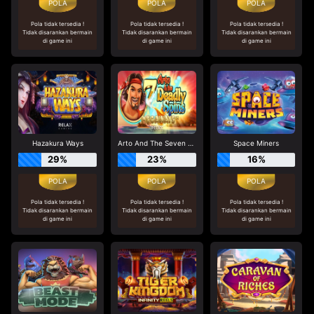
Pola tidak tersedia !
Pola tidak tersedia !
Pola tidak tersedia !
Tidak disarankan bermain
Tidak disarankan bermain
Tidak disarankan bermain
di game ini
di game ini
di game ini
Hazakura Ways
Arto And The Seven Deadly Spins Megaways
Space Miners
29%
23%
16%
Pola tidak tersedia !
Pola tidak tersedia !
Pola tidak tersedia !
Tidak disarankan bermain
Tidak disarankan bermain
Tidak disarankan bermain
di game ini
di game ini
di game ini