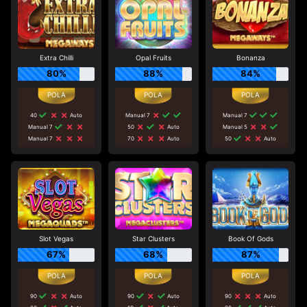
Extra Chilli
Opal Fruits
Bonanza
80%
88%
84%
40
Auto
Manual 7
Manual 7
Manual 7
50
Auto
Manual 5
Manual 7
70
Auto
50
Auto
Slot Vegas
Star Clusters
Book Of Gods
67%
68%
87%
90
Auto
90
Auto
90
Auto