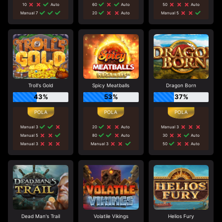
10
Auto
60
Auto
50
Auto
Manual 7
20
Auto
Manual 5
Troll's Gold
Spicy Meatballs
Dragon Born
43%
53%
37%
Manual 3
20
Auto
Manual 3
Manual 5
80
Auto
30
Auto
Manual 3
Manual 3
50
Auto
Dead Man's Trail
Volatile Vikings
Helios Fury