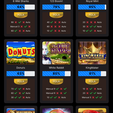
6 Wild Sharks
123 Boom!
Royal Mint
64%
79%
95%
90
Auto
40
Auto
20
Auto
Manual 3
80
Auto
30
Auto
60
Auto
10
Auto
10
Auto
Donuts
White Rabbit
KingMaker
63%
80%
81%
70
Auto
Manual 9
10
Auto
60
Auto
Manual 9
20
Auto
30
Auto
10
Auto
Manual 3