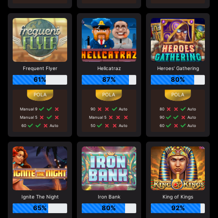
Frequent Flyer
Hellcatraz
Heroes' Gathering
61%
87%
80%
Manual 9
90
Auto
80
Auto
Manual 5
Manual 5
90
Auto
60
Auto
50
Auto
60
Auto
Ignite The Night
Iron Bank
King of Kings
65%
80%
92%