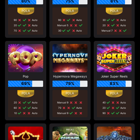
80%
75%
81%
90
Auto
90
Auto
30
Auto
20
Auto
Manual 5
20
Auto
70
Auto
30
Auto
Manual 7
Pop
Hypernova Megaways
Joker Super Reels
69%
79%
83%
20
Auto
Manual 9
40
Auto
60
Auto
70
Auto
20
Auto
10
Auto
Manual 9
90
Auto