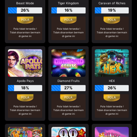
Beast Mode
Tiger Kingdom
Caravan of Riches
26%
16%
19%
Pola tidak tersedia !
Pola tidak tersedia !
Pola tidak tersedia !
Tidak disarankan bermain
Tidak disarankan bermain
Tidak disarankan bermain
di game ini
di game ini
di game ini
Apollo Pays
Diamond Fruits
HEX
18%
27%
26%
Pola tidak tersedia !
Pola tidak tersedia !
Pola tidak tersedia !
Tidak disarankan bermain
Tidak disarankan bermain
Tidak disarankan bermain
di game ini
di game ini
di game ini