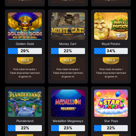
Golden Gods
Money Cart
Royal Potato
29%
22%
34%
Pola tidak tersedia !
Pola tidak tersedia !
Pola tidak tersedia !
Tidak disarankan bermain
Tidak disarankan bermain
Tidak disarankan bermain
di game ini
di game ini
di game ini
Plunderland
Medallion Megaways
Star Pops
22%
23%
22%