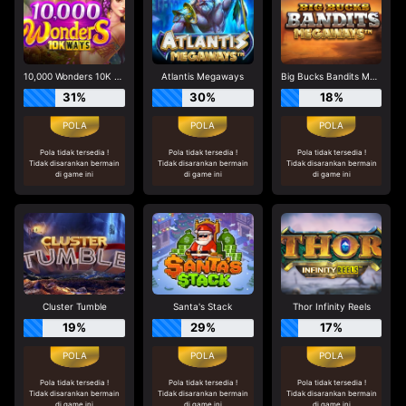
10,000 Wonders 10K Ways
Atlantis Megaways
Big Bucks Bandits Megaways
31%
30%
18%
Pola tidak tersedia !
Pola tidak tersedia !
Pola tidak tersedia !
Tidak disarankan bermain
Tidak disarankan bermain
Tidak disarankan bermain
di game ini
di game ini
di game ini
Cluster Tumble
Santa's Stack
Thor Infinity Reels
19%
29%
17%
Pola tidak tersedia !
Pola tidak tersedia !
Pola tidak tersedia !
Tidak disarankan bermain
Tidak disarankan bermain
Tidak disarankan bermain
di game ini
di game ini
di game ini