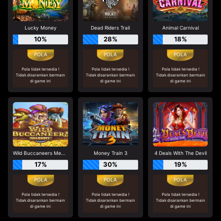
Lucky Money
Dead Riders Trail
Animal Carnival
10%
28%
18%
Pola tidak tersedia !
Pola tidak tersedia !
Pola tidak tersedia !
Tidak disarankan bermain
Tidak disarankan bermain
Tidak disarankan bermain
di game ini
di game ini
di game ini
Wild Buccaneers Megaways
Money Train 3
4 Deals With The Devil
17%
30%
19%
Pola tidak tersedia !
Pola tidak tersedia !
Pola tidak tersedia !
Tidak disarankan bermain
Tidak disarankan bermain
Tidak disarankan bermain
di game ini
di game ini
di game ini