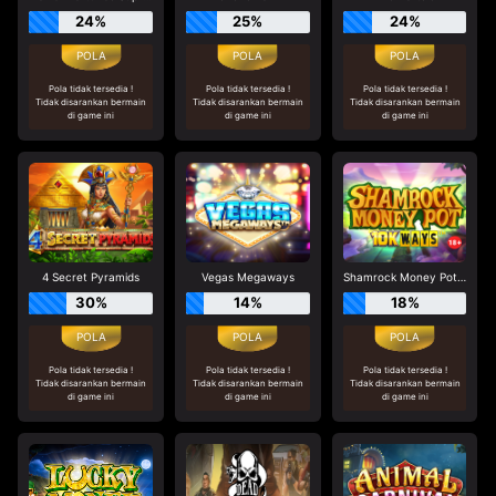
24%
25%
24%
Pola tidak tersedia !
Pola tidak tersedia !
Pola tidak tersedia !
Tidak disarankan bermain
Tidak disarankan bermain
Tidak disarankan bermain
di game ini
di game ini
di game ini
4 Secret Pyramids
Vegas Megaways
Shamrock Money Pot 10K Ways
30%
14%
18%
Pola tidak tersedia !
Pola tidak tersedia !
Pola tidak tersedia !
Tidak disarankan bermain
Tidak disarankan bermain
Tidak disarankan bermain
di game ini
di game ini
di game ini